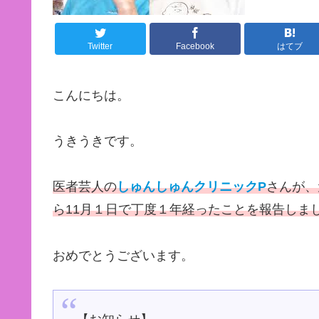
Twitter
Facebook
はてブ
こんにちは。
うきうきです。
医者芸人の
しゅんしゅんクリニックP
さんが、
ら11月１日で丁度１年経ったことを報告しま
おめでとうございます。