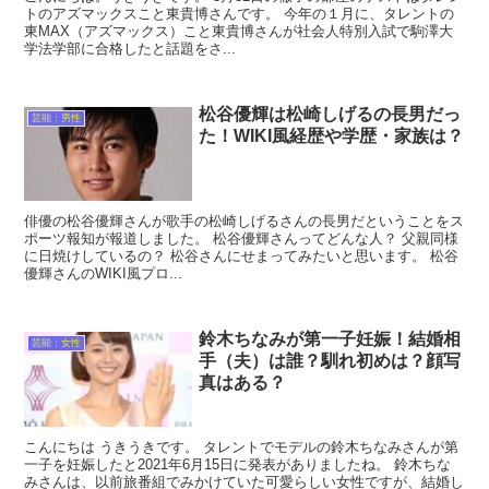
トのアズマックスこと東貴博さんです。 今年の１月に、タレントの
東MAX（アズマックス）こと東貴博さんが社会人特別入試で駒澤大
学法学部に合格したと話題をさ...
松谷優輝は松崎しげるの長男だっ
芸能：男性
た！WIKI風経歴や学歴・家族は？
俳優の松谷優輝さんが歌手の松崎しげるさんの長男だということをス
ポーツ報知が報道しました。 松谷優輝さんってどんな人？ 父親同様
に日焼けしているの？ 松谷さんにせまってみたいと思います。 松谷
優輝さんのWIKI風プロ...
鈴木ちなみが第一子妊娠！結婚相
芸能：女性
手（夫）は誰？馴れ初めは？顔写
真はある？
こんにちは うきうきです。 タレントでモデルの鈴木ちなみさんが第
一子を妊娠したと2021年6月15日に発表がありましたね。 鈴木ちな
みさんは、以前旅番組でみかけていた可愛らしい女性ですが、結婚し