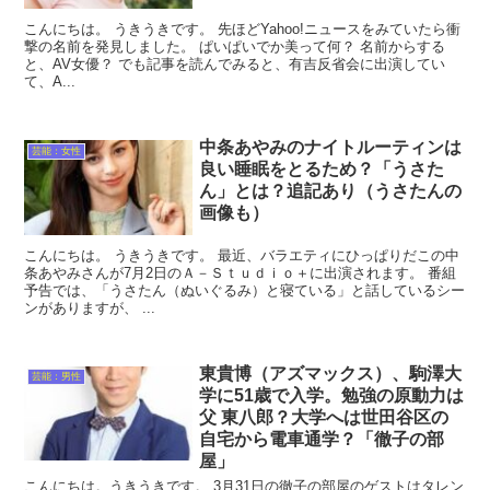
こんにちは。 うきうきです。 先ほどYahoo!ニュースをみていたら衝
撃の名前を発見しました。 ぱいぱいでか美って何？ 名前からする
と、AV女優？ でも記事を読んでみると、有吉反省会に出演してい
て、A...
中条あやみのナイトルーティンは
芸能：女性
良い睡眠をとるため？「うさた
ん」とは？追記あり（うさたんの
画像も）
こんにちは。 うきうきです。 最近、バラエティにひっぱりだこの中
条あやみさんが7月2日のＡ－Ｓｔｕｄｉｏ＋に出演されます。 番組
予告では、「うさたん（ぬいぐるみ）と寝ている」と話しているシー
ンがありますが、 ...
東貴博（アズマックス）、駒澤大
芸能：男性
学に51歳で入学。勉強の原動力は
父 東八郎？大学へは世田谷区の
自宅から電車通学？「徹子の部
屋」
こんにちは。うきうきです。 3月31日の徹子の部屋のゲストはタレン