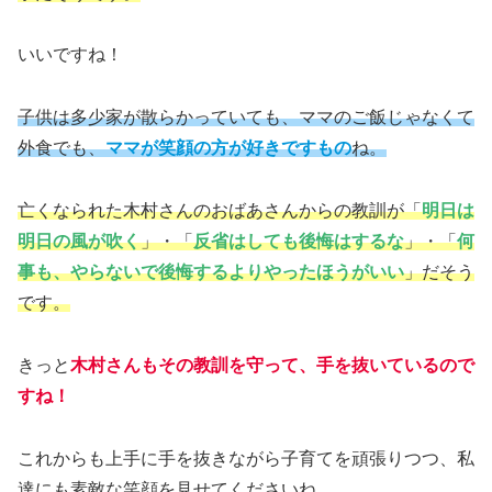
いいですね！
子供は多少家が散らかっていても、ママのご飯じゃなくて
外食でも、
ママが笑顔の方が好きですもの
ね。
亡くなられた木村さんのおばあさんからの教訓が「
明日は
明日の風が吹く
」・「
反省はしても後悔はするな
」・「
何
事も、やらないで後悔するよりやったほうがいい
」だそう
です。
きっと
木村さんもその教訓を守って、手を抜いているので
すね！
これからも上手に手を抜きながら子育てを頑張りつつ、私
達にも素敵な笑顔を見せてくださいね。