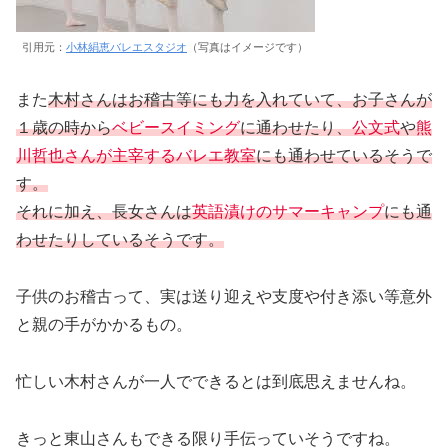
引用元：
小林絹恵バレエスタジオ
（写真はイメージです）
また
木村さんはお稽古等にも力を入れていて、お子さんが
１歳の時から
ベビースイミング
に通わせたり、
公文式
や
熊
川哲也さんが主宰するバレエ教室
にも通わせているそうで
す。
それに加え、長女さんは
英語漬けのサマーキャンプ
にも通
わせたりしているそうです。
子供のお稽古って、実は送り迎えや支度や付き添い等意外
と親の手がかかるもの。
忙しい木村さんが一人でできるとは到底思えませんね。
きっと東山さんもできる限り手伝っていそうですね。