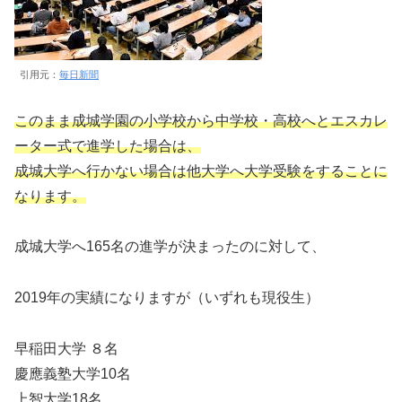
引用元：
毎日新聞
このまま成城学園の小学校から中学校・高校へとエスカレ
ーター式で進学した場合は、
成城大学へ行かない場合は他大学へ大学受験をすることに
なります。
成城大学へ165名の進学が決まったのに対して、
2019年の実績になりますが（いずれも現役生）
早稲田大学 ８名
慶應義塾大学10名
上智大学18名