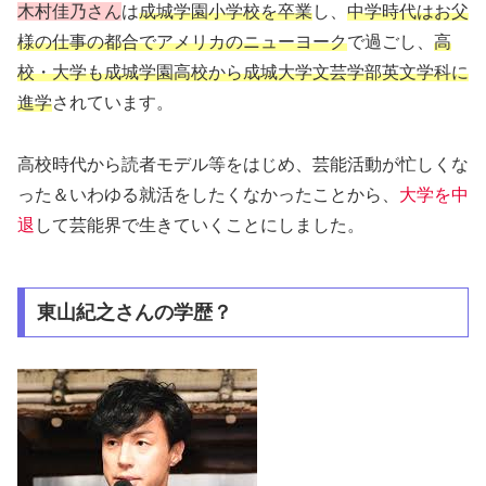
木村佳乃さん
は
成城学園小学校を卒業
し、
中学時代はお父
様の仕事の都合でアメリカのニューヨーク
で過ごし、
高
校・大学も成城学園高校から成城大学文芸学部英文学科に
進学
されています。
高校時代から読者モデル等をはじめ、芸能活動が忙しくな
った＆いわゆる就活をしたくなかったことから、
大学を中
退
して芸能界で生きていくことにしました。
東山紀之さんの学歴？