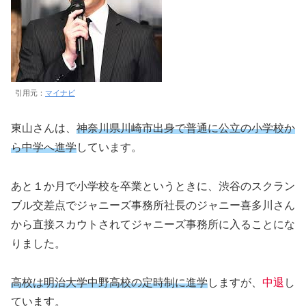
引用元：
マイナビ
東山さんは、
神奈川県川崎市出身で普通に公立の小学校か
ら中学へ進学
しています。
あと１か月で小学校を卒業というときに、渋谷のスクラン
ブル交差点でジャニーズ事務所社長のジャニー喜多川さん
から直接スカウトされてジャニーズ事務所に入ることにな
りました。
高校は明治大学中野高校の定時制に進学
しますが、
中退
し
ています。