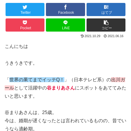
Twitter
Facebook
はてブ
Pocket
LINE
コピー
2021.10.29
2021.06.16
こんにちは
うきうきです。
「
世界の果てまでイッテQ！
」（日本テレビ系）の
出川ガ
ール
として活躍中の
谷まりあさん
にスポットをあててみた
いと思います。
谷まりあさんは、25歳。
今は、婚期が遅くなったとは言われているものの、昔でい
うなら適齢期。