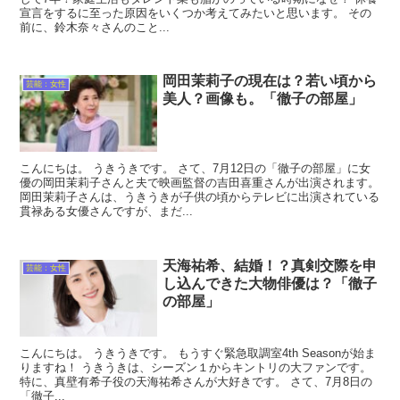
宣言をするに至った原因をいくつか考えてみたいと思います。 その
前に、鈴木奈々さんのこと...
岡田茉莉子の現在は？若い頃から
芸能：女性
美人？画像も。「徹子の部屋」
こんにちは。 うきうきです。 さて、7月12日の「徹子の部屋」に女
優の岡田茉莉子さんと夫で映画監督の吉田喜重さんが出演されます。
岡田茉莉子さんは、うきうきが子供の頃からテレビに出演されている
貫禄ある女優さんですが、まだ...
天海祐希、結婚！？真剣交際を申
芸能：女性
し込んできた大物俳優は？「徹子
の部屋」
こんにちは。 うきうきです。 もうすぐ緊急取調室4th Seasonが始ま
りますね！ うきうきは、シーズン１からキントリの大ファンです。
特に、真壁有希子役の天海祐希さんが大好きです。 さて、7月8日の
「徹子...