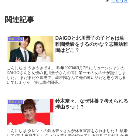
うきうき
関連記事
DAIGOと北川景子の子どもは幼
芸能：女性
稚園受験をするのかな？志望幼稚
園はどこ？
こんにちは うきうきです。 昨年2020年9月7日にミュージシャンの
DAIGOさんと女優の北川景子さんの間に第一子の女の子が誕生しま
した。 まだまだ０歳児で、幼稚園なんて先の遠い話だと思う方も多
いでしょうが、実は幼稚園受...
鈴木奈々、なぜ休養？考えられる
芸能：女性
理由５つ！？
こんにちは タレントの鈴木奈々さんが休養宣言をされました！ 結婚
して7年！家庭生活もタレント業も脂がのっている時期になぜ？ 休養