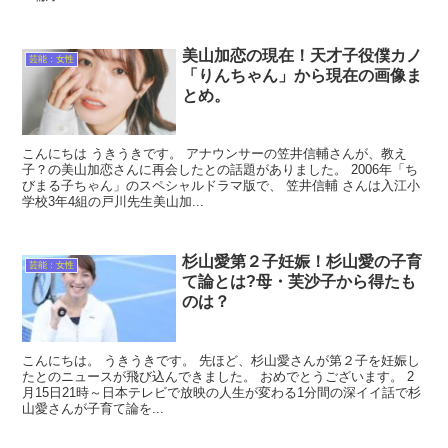
美山加恋の現在！天才子役僕カノ
芸能：女性
「りんちゃん」から現在の画像ま
とめ。
こんにちは うきうきです。 アナウンサーの笠井信輔さんが、教え
子？の美山加恋さんに再会したとの話題がありました。 2006年「ち
びまる子ちゃん」のスペシャルドラマ版で、 笠井信輔 さんは入江小
学校3年4組の戸川先生美山加...
杉山愛第２子妊娠！杉山愛の子育
芸能：女性
て論とは?母・芙沙子から得たも
のは？
こんにちは。 うきうきです。 先ほど、杉山愛さんが第２子を妊娠し
たとのニュースが飛び込んできました。 おめでとうございます。 2
月15日21時～日本テレビで放映の人生が変わる1分間の深イイ話で杉
山愛さんが子育て論を...