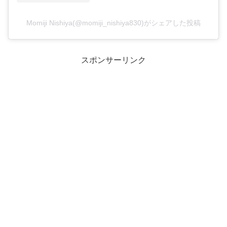
Momiji Nishiya(@momiji_nishiya830)がシェアした投稿
スポンサーリンク