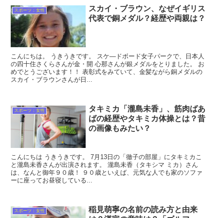
スカイ・ブラウン、なぜイギリス
スポーツ：女性
代表で銅メダル？経歴や両親は？
こんにちは。 うきうきです。 スケ―ドボード女子パークで、日本人
の四十住さくらさんが金・開 心那さんが銀メダルをとりました。 お
めでとうございます！！ 表彰式をみていて、金髪ながら銅メダルの
スカイ・ブラウンさんが日...
タキミカ「瀧島未香」、筋肉ばあ
スポーツ：女性
ばの経歴やタキミカ体操とは？昔
の画像もみたい？
こんにちは うきうきです。 7月13日の「徹子の部屋」にタキミカこ
と瀧島未香さんが出演されます。 瀧島未香（タキシマ ミカ）さん
は、なんと御年９０歳！ ９０歳といえば、元気な人でも家のソファ
ーに座ってお昼寝している...
稲見萌寧の名前の読み方と由来
スポーツ：女性