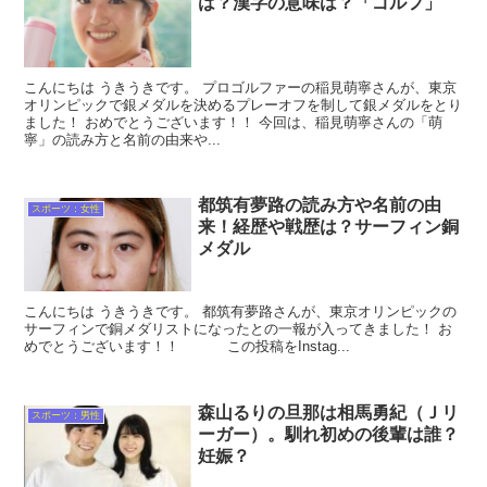
は？漢字の意味は？「ゴルフ」
こんにちは うきうきです。 プロゴルファーの稲見萌寧さんが、東京
オリンピックで銀メダルを決めるプレーオフを制して銀メダルをとり
ました！ おめでとうございます！！ 今回は、稲見萌寧さんの「萌
寧」の読み方と名前の由来や...
都筑有夢路の読み方や名前の由
スポーツ：女性
来！経歴や戦歴は？サーフィン銅
メダル
こんにちは うきうきです。 都筑有夢路さんが、東京オリンピックの
サーフィンで銅メダリストになったとの一報が入ってきました！ お
めでとうございます！！ この投稿をInstag...
森山るりの旦那は相馬勇紀（Ｊリ
スポーツ：男性
ーガー）。馴れ初めの後輩は誰？
妊娠？