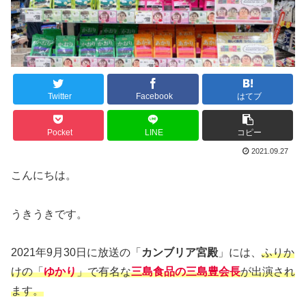
Twitter
Facebook
はてブ
Pocket
LINE
コピー
2021.09.27
こんにちは。
うきうきです。
2021年9月30日に放送の「
カンブリア宮殿
」には、
ふりか
けの「
ゆかり
」で有名な
三島食品の三島豊会長
が出演され
ます。