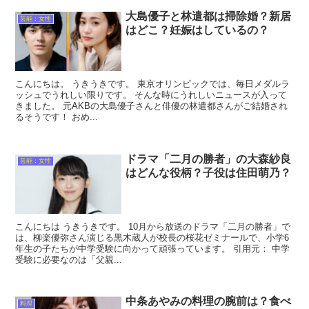
大島優子と林遣都は掃除婚？新居
芸能：女性
はどこ？妊娠はしているの？
こんにちは。 うきうきです。 東京オリンピックでは、毎日メダルラ
ッシュでうれしい限りです。 そんな時にうれしいニュースが入って
きました。 元AKBの大島優子さんと俳優の林遣都さんがご結婚され
るそうです！ おめ...
ドラマ「二月の勝者」の大森紗良
芸能：女性
はどんな役柄？子役は住田萌乃？
こんにちは うきうきです。 10月から放送のドラマ「二月の勝者」で
は、柳楽優弥さん演じる黒木蔵人が校長の桜花ゼミナールで、小学6
年生の子たちが中学受験に向かって頑張っています。 引用元： 中学
受験に必要なのは「父親...
中条あやみの料理の腕前は？食べ
料理