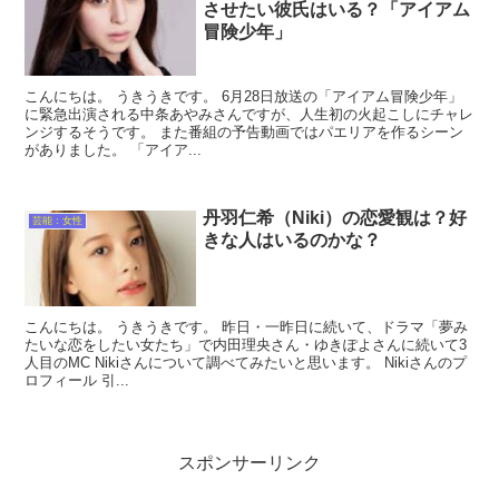
させたい彼氏はいる？「アイアム
冒険少年」
こんにちは。 うきうきです。 6月28日放送の「アイアム冒険少年」
に緊急出演される中条あやみさんですが、人生初の火起こしにチャレ
ンジするそうです。 また番組の予告動画ではパエリアを作るシーン
がありました。 「アイア...
丹羽仁希（Niki）の恋愛観は？好
芸能：女性
きな人はいるのかな？
こんにちは。 うきうきです。 昨日・一昨日に続いて、ドラマ「夢み
たいな恋をしたい女たち」で内田理央さん・ゆきぽよさんに続いて3
人目のMC Nikiさんについて調べてみたいと思います。 Nikiさんのプ
ロフィール 引...
スポンサーリンク