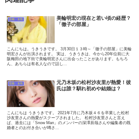
美輪明宏の現在と若い頃の経歴？
芸能：女性
「徹子の部屋」
こんにちは。うきうきです。 3月30日１３時～「徹子の部屋」に美輪
明宏さんが出演されます。 実は、うきうきは、今から20年位前に大
阪梅田の地下街で美輪明宏さんに出会ったことがあります。もちろ
ん、あちらは有名人なので話し...
元乃木坂の松村沙友里が熱愛！彼
芸能：女性
氏は誰？馴れ初めや結婚は？
こんにちは うきうきです。 2021年7月に乃木坂４６を卒業した松村
沙友里さんの熱愛がスクープされました。 松村沙友里さんと言え
ば、過去には「Snow Man」のメンバーの深澤辰哉さんや編集者の既
婚者とのお付き合いが噂さ...