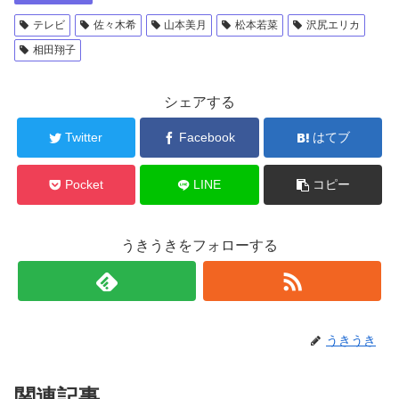
テレビ
佐々木希
山本美月
松本若菜
沢尻エリカ
相田翔子
シェアする
Twitter
Facebook
はてブ
Pocket
LINE
コピー
うきうきをフォローする
うきうき
関連記事